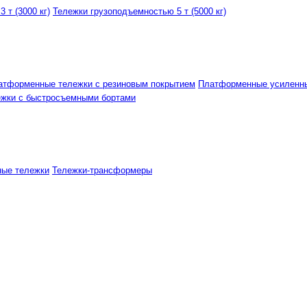
 т (3000 кг)
Тележки грузоподъемностью 5 т (5000 кг)
атформенные тележки с резиновым покрытием
Платформенные усиленн
ежки с быстросъемными бортами
ные тележки
Тележки-трансформеры