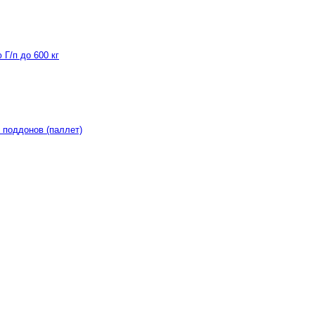
Г/п до 600 кг
 поддонов (паллет)