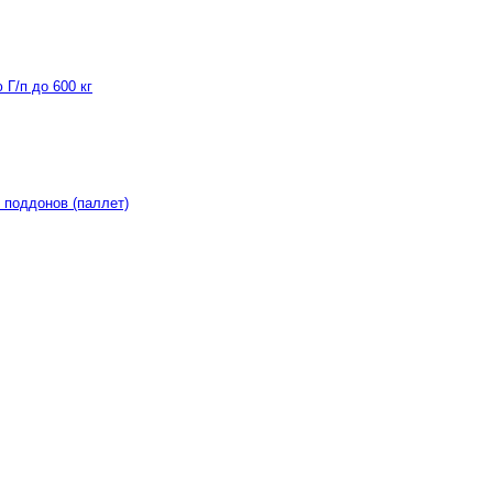
Г/п до 600 кг
 поддонов (паллет)