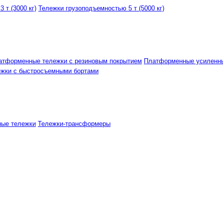
 т (3000 кг)
Тележки грузоподъемностью 5 т (5000 кг)
атформенные тележки с резиновым покрытием
Платформенные усиленн
ежки с быстросъемными бортами
ные тележки
Тележки-трансформеры