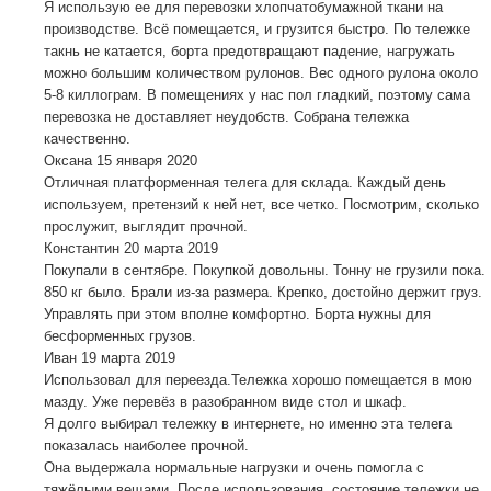
Я использую ее для перевозки хлопчатобумажной ткани на
производстве. Всё помещается, и грузится быстро. По тележке
такнь не катается, борта предотвращают падение, нагружать
можно большим количеством рулонов. Вес одного рулона около
5-8 киллограм. В помещениях у нас пол гладкий, поэтому сама
перевозка не доставляет неудобств. Собрана тележка
качественно.
Оксана
15 января 2020
Отличная платформенная телега для склада. Каждый день
используем, претензий к ней нет, все четко. Посмотрим, сколько
прослужит, выглядит прочной.
Константин
20 марта 2019
Покупали в сентябре. Покупкой довольны. Тонну не грузили пока.
850 кг было. Брали из-за размера. Крепко, достойно держит груз.
Управлять при этом вполне комфортно. Борта нужны для
бесформенных грузов.
Иван
19 марта 2019
Использовал для переезда.Тележка хорошо помещается в мою
мазду. Уже перевёз в разобранном виде стол и шкаф.
Я долго выбирал тележку в интернете, но именно эта телега
показалась наиболее прочной.
Она выдержала нормальные нагрузки и очень помогла с
тяжёлыми вещами. После использования, состояние тележки не