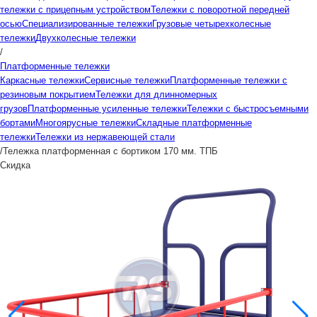
тележки с прицепным устройством
Тележки с поворотной передней
осью
Специализированные тележки
Грузовые четырехколесные
тележки
Двухколесные тележки
/
Платформенные тележки
Каркасные тележки
Сервисные тележки
Платформенные тележки с
резиновым покрытием
Тележки для длинномерных
грузов
Платформенные усиленные тележки
Тележки с быстросъемными
бортами
Многоярусные тележки
Складные платформенные
тележки
Тележки из нержавеющей стали
/
Тележка платформенная с бортиком 170 мм. ТПБ
Скидка