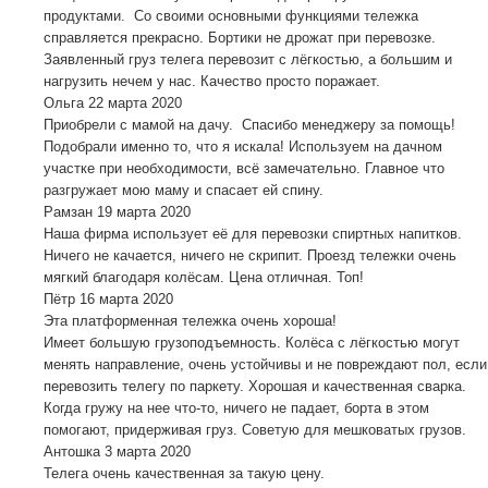
продуктами. Со своими основными функциями тележка
справляется прекрасно. Бортики не дрожат при перевозке.
Заявленный груз телега перевозит с лёгкостью, а большим и
нагрузить нечем у нас. Качество просто поражает.
Ольга
22 марта 2020
Приобрели с мамой на дачу. Спасибо менеджеру за помощь!
Подобрали именно то, что я искала! Используем на дачном
участке при необходимости, всё замечательно. Главное что
разгружает мою маму и спасает ей спину.
Рамзан
19 марта 2020
Наша фирма использует её для перевозки спиртных напитков.
Ничего не качается, ничего не скрипит. Проезд тележки очень
мягкий благодаря колёсам. Цена отличная. Топ!
Пётр
16 марта 2020
Эта платформенная тележка очень хороша!
Имеет большую грузоподъемность. Колёса с лёгкостью могут
менять направление, очень устойчивы и не повреждают пол, если
перевозить телегу по паркету. Хорошая и качественная сварка.
Когда гружу на нее что-то, ничего не падает, борта в этом
помогают, придерживая груз. Советую для мешковатых грузов.
Антошка
3 марта 2020
Телега очень качественная за такую цену.