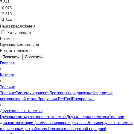
7 841
10 075
12 310
14 544
Наши предложения
Хиты продаж
Размер
Грузоподъемность, кг
Вес, кг тележек
Сбросить
Главная
/
Каталог
/
Тележки
Тележки
Системы хранения
Лестницы передвижные
Изделия из
нержавеющей стали
Продукция RedTool
Распродажа
/
Двухколесные тележки
Грузовые четырехколесные тележки
Двухколесные тележки
Тележки
для комплектации (комиссионирования) заказов
Большегрузные тележки
с прицепным устройством
Тележки с поворотной передней