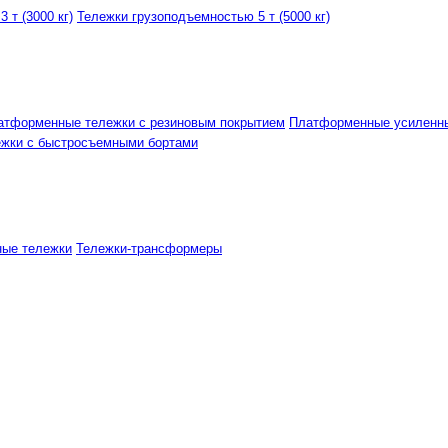
 т (3000 кг)
Тележки грузоподъемностью 5 т (5000 кг)
атформенные тележки с резиновым покрытием
Платформенные усиленн
ежки с быстросъемными бортами
ные тележки
Тележки-трансформеры