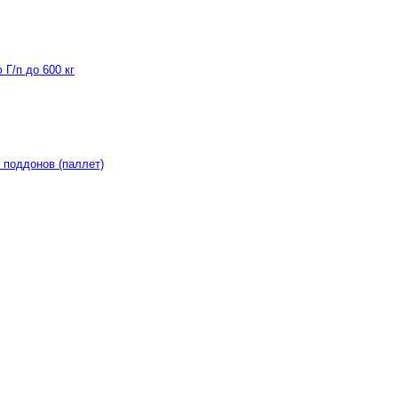
Г/п до 600 кг
 поддонов (паллет)